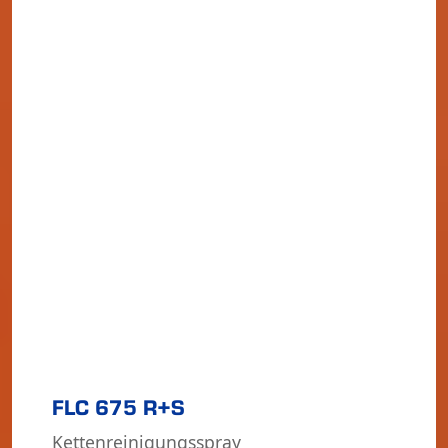
FLC 675 R+S
Ket­ten­rei­ni­gungs­spray