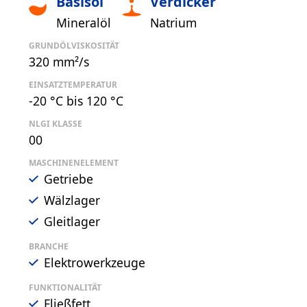
Basisöl
Verdicker
Mineralöl
Natrium
GRUNDÖLVISKOSITÄT
320 mm²/s
EINSATZTEMPERATUR
-20 °C bis 120 °C
NLGI KLASSE
00
MASCHINENELEMENT
Getriebe
Wälzlager
Gleitlager
BRANCHE
Elektrowerkzeuge
FUNKTIONALITÄT
Fließfett