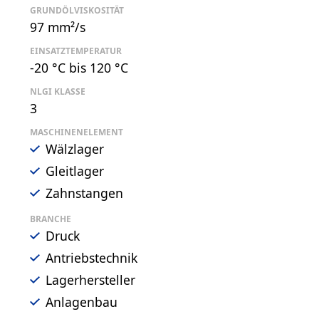
GRUNDÖLVISKOSITÄT
97 mm²/s
EINSATZTEMPERATUR
-20 °C bis 120 °C
NLGI KLASSE
3
MASCHINENELEMENT
Wälzlager
Gleitlager
Zahnstangen
BRANCHE
Druck
Antriebstechnik
Lagerhersteller
Anlagenbau