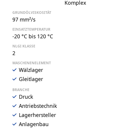
Komplex
GRUNDÖLVISKOSITÄT
97 mm²/s
EINSATZTEMPERATUR
-20 °C bis 120 °C
NLGI KLASSE
2
MASCHINENELEMENT
Wälzlager
Gleitlager
BRANCHE
Druck
Antriebstechnik
Lagerhersteller
Anlagenbau