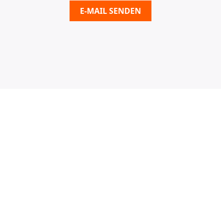
E-MAIL SENDEN
Entdecken Sie unser Sortiment an
Schmierstoffen: Öle, Fette und Sprays.
Finden Sie jetzt das passende Produkt
und stellen Sie Ihre Anfrage.