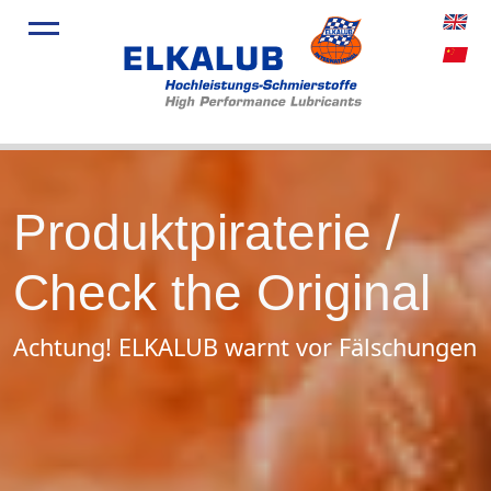
Produkte
Anwendu
Service
Über Uns
Produktpiraterie /
Aktuelles
Check the Original
Achtung! ELKALUB warnt vor Fälschungen