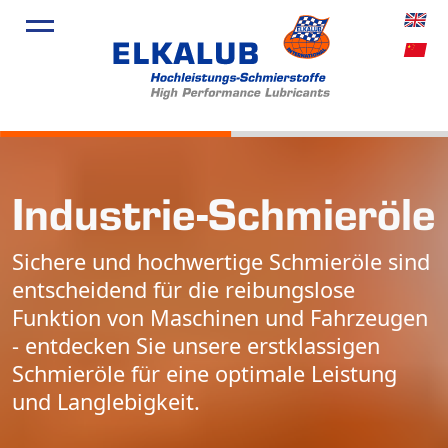
Produkte
Anwendu
Service
Über Uns
Industrie-Schmier­öle
Aktuelles
Sichere und hochwertige Schmieröle sind
entscheidend für die reibungslose
Funktion von Maschinen und Fahrzeugen
- entdecken Sie unsere erstklassigen
Schmieröle für eine optimale Leistung
und Langlebigkeit.