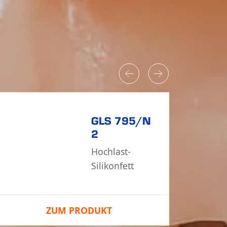
GLS 795/N
2
Hoch­last-
Silikon­fett
ZUM PRODUKT