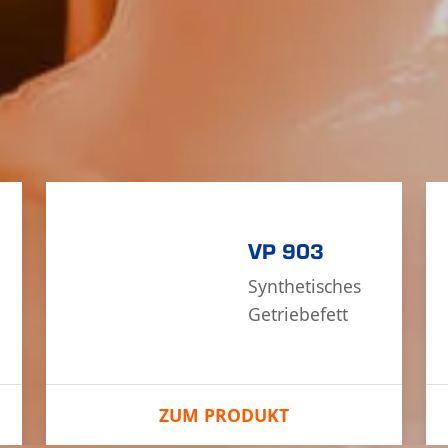
VP 903
Syn­the­tisches
Getriebe­fett
ZUM PRODUKT