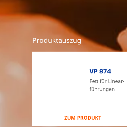
Produktauszug
5
VP 874
auf-
Fett für Linear­
kol­fett
führungen
ZUM PRODUKT